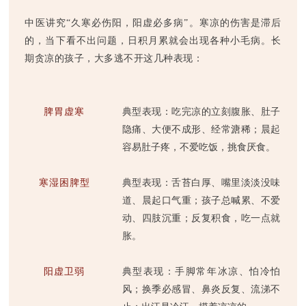
中医讲究“久寒必伤阳，阳虚必多病”。寒凉的伤害是滞后
的，当下看不出问题，日积月累就会出现各种小毛病。长
期贪凉的孩子，大多逃不开这几种表现：
脾胃虚寒
典型表现：吃完凉的立刻腹胀、肚子
隐痛、大便不成形、经常溏稀；晨起
容易肚子疼，不爱吃饭，挑食厌食。
寒湿困脾型
典型表现：舌苔白厚、嘴里淡淡没味
道、晨起口气重；孩子总喊累、不爱
动、四肢沉重；反复积食，吃一点就
胀。
阳虚卫弱
典型表现：手脚常年冰凉、怕冷怕
风；换季必感冒、鼻炎反复、流涕不