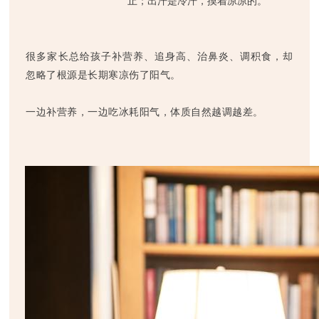
止；出汗是冷汗，摸着凉凉的。
很多家长总给孩子补营养、追身高、治鼻炎、调积食，却
忽略了根源是长期寒凉伤了阳气。
一边补营养，一边吃冰耗阳气，体质自然越调越差。