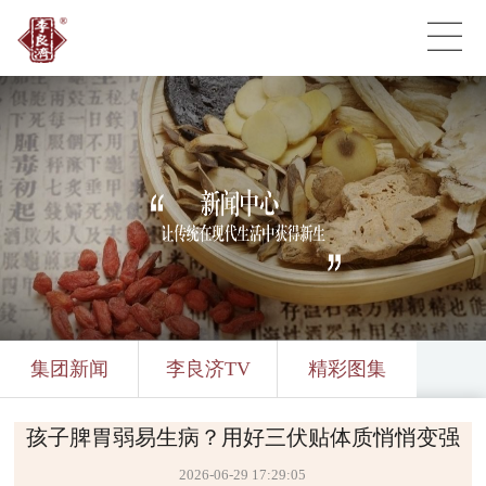
集团新闻
李良济TV
精彩图集
孩子脾胃弱易生病？用好三伏贴体质悄悄变强
2026-06-29 17:29:05