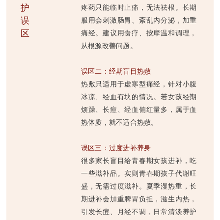
护
疼药只能临时止痛，无法祛根。长期
误
服用会刺激肠胃、紊乱内分泌，加重
区
痛经。建议用食疗、按摩温和调理，
从根源改善问题。
误区二：经期盲目热敷
热敷只适用于虚寒型痛经，针对小腹
冰凉、经血有块的情况。若女孩经期
烦躁、长痘、经血偏红量多，属于血
热体质，就不适合热敷。
误区三：过度进补养身
很多家长盲目给青春期女孩进补，吃
一些滋补品。实则青春期孩子代谢旺
盛，无需过度滋补。夏季湿热重，长
期进补会加重脾胃负担，滋生内热，
引发长痘、月经不调，日常清淡养护