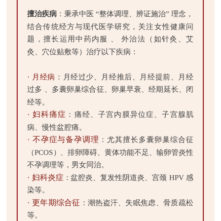
擅治疾病
：秉承中医 “整体调理、辨证施治” 理念，
结合传统经方与现代医学研究，关注女性健康问
题，擅长运用中药内服 、 外治法（如针灸、艾
灸、穴位贴敷等）治疗以下疾病：
· 月经病
：月经过少、月经推后、月经提前、月经
过多 、多囊卵巢综合征、卵巢早衰、经期延长、闭
经等。
· 妇科痛症
：痛经、子宫内膜异位症、子宫腺肌
病、慢性盆腔痛。
· 不孕症与备孕调理
：尤其擅长多囊卵巢综合征
（PCOS）、排卵障碍、黄体功能不足、输卵管炎性
不孕调理等，男女同治。
· 妇科炎症
：盆腔炎、复发性阴道炎、宫颈 HPV 感
染等。
· 更年期综合征
：潮热盗汗、失眠焦虑、骨质疏松
等。